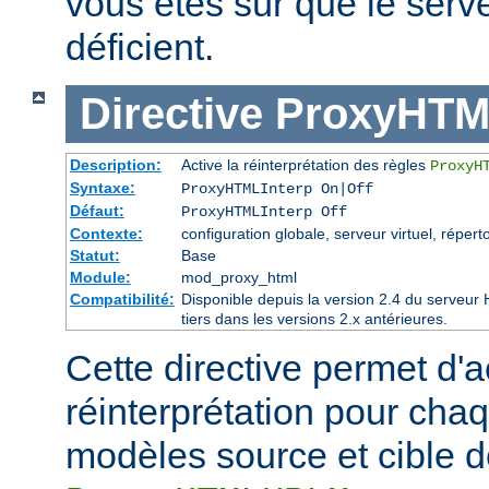
vous êtes sûr que le serve
déficient.
Directive
ProxyHTM
Description:
Active la réinterprétation des règles
ProxyH
Syntaxe:
ProxyHTMLInterp On|Off
Défaut:
ProxyHTMLInterp Off
Contexte:
configuration globale, serveur virtuel, réperto
Statut:
Base
Module:
mod_proxy_html
Compatibilité:
Disponible depuis la version 2.4 du serveu
tiers dans les versions 2.x antérieures.
Cette directive permet d'ac
réinterprétation pour cha
modèles source et cible de