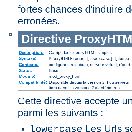
fortes chances d'induire
erronées.
Directive
ProxyHTM
Description:
Corrige les erreurs HTML simples.
Syntaxe:
ProxyHTMLFixups [lowercase] [dospat
Contexte:
configuration globale, serveur virtuel, réperto
Statut:
Base
Module:
mod_proxy_html
Compatibilité:
Disponible depuis la version 2.4 du serveu
tiers dans les versions 2.x antérieures.
Cette directive accepte u
parmi les suivants :
Les Urls so
lowercase