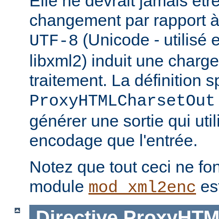
Elle ne devrait jamais être 
changement par rapport à 
(Unicode - utilisé 
UTF-8
libxml2) induit une charg
traitement. La définition s
ProxyHTMLCharsetOut
générer une sortie qui uti
encodage que l'entrée.
Notez que tout ceci ne fon
module
es
mod_xml2enc
Directive
ProxyHTM