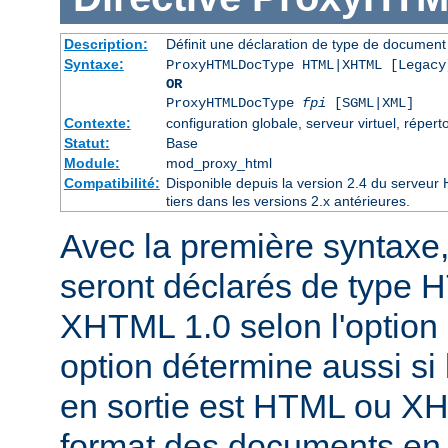
Description:
Définit une déclaration de type de docume
Syntaxe:
ProxyHTMLDocType HTML|XHTML [Legacy
OR
ProxyHTMLDocType
fpi
[SGML|XML]
Contexte:
configuration globale, serveur virtuel, réperto
Statut:
Base
Module:
mod_proxy_html
Compatibilité:
Disponible depuis la version 2.4 du serveu
tiers dans les versions 2.x antérieures.
Avec la première syntaxe
seront déclarés de type 
XHTML 1.0 selon l'option 
option détermine aussi si 
en sortie est HTML ou X
format des documents en