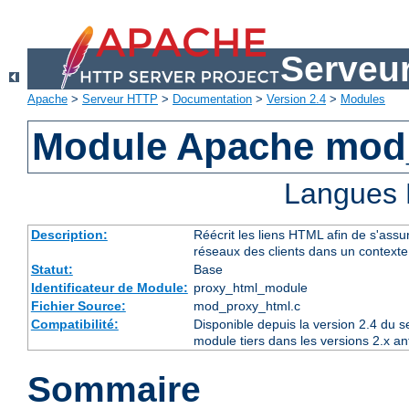
Serveu
Apache
>
Serveur HTTP
>
Documentation
>
Version 2.4
>
Modules
Module Apache mod
Langues 
Description:
Réécrit les liens HTML afin de s'assur
réseaux des clients dans un context
Statut:
Base
Identificateur de Module:
proxy_html_module
Fichier Source:
mod_proxy_html.c
Compatibilité:
Disponible depuis la version 2.4 du 
module tiers dans les versions 2.x an
Sommaire