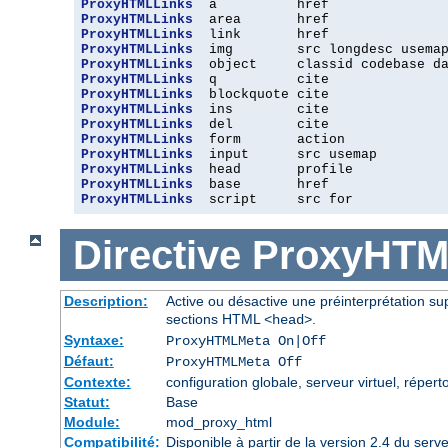
ProxyHTMLLinks
ProxyHTMLLinks
ProxyHTMLLinks
ProxyHTMLLinks
ProxyHTMLLinks
ProxyHTMLLinks
ProxyHTMLLinks
ProxyHTMLLinks
ProxyHTMLLinks
ProxyHTMLLinks
ProxyHTMLLinks
ProxyHTMLLinks
ProxyHTMLLinks
ProxyHTMLLinks
  script     src for
Directive
ProxyHTM
Description:
Active ou désactive une préinterprétation 
sections HTML
.
<head>
Syntaxe:
ProxyHTMLMeta On|Off
Défaut:
ProxyHTMLMeta Off
Contexte:
configuration globale, serveur virtuel, réperto
Statut:
Base
Module:
mod_proxy_html
Compatibilité:
Disponible à partir de la version 2.4 du se