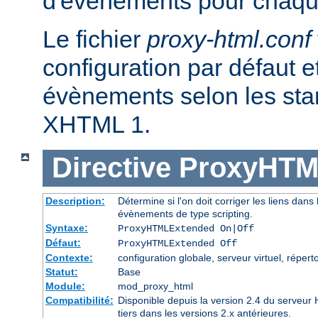
d'évènements pour chaqu
Le fichier
proxy-html.conf
configuration par défaut et
évènements selon les st
XHTML 1.
Directive
ProxyHTM
Description:
Détermine si l'on doit corriger les liens dans l
évènements de type scripting.
Syntaxe:
ProxyHTMLExtended On|Off
Défaut:
ProxyHTMLExtended Off
Contexte:
configuration globale, serveur virtuel, réperto
Statut:
Base
Module:
mod_proxy_html
Compatibilité:
Disponible depuis la version 2.4 du serveu
tiers dans les versions 2.x antérieures.