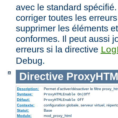
avec le standard spécifié.
corriger toutes les erreurs
supprimer les éléments et
conformes. Il peut aussi j
erreurs si la directive
Log
Debug.
Directive
ProxyHTM
Description:
Permet d'activer/désactiver le filtre proxy_ht
Syntaxe:
ProxyHTMLEnable On|Off
Défaut:
ProxyHTMLEnable Off
Contexte:
configuration globale, serveur virtuel, réperto
Statut:
Base
Module:
mod_proxy_html