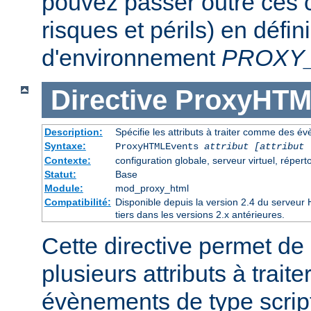
pouvez passer outre ces c
risques et périls) en défin
d'environnement
PROXY
Directive
ProxyHTM
Description:
Spécifie les attributs à traiter comme des é
Syntaxe:
ProxyHTMLEvents
attribut [attribut 
Contexte:
configuration globale, serveur virtuel, réperto
Statut:
Base
Module:
mod_proxy_html
Compatibilité:
Disponible depuis la version 2.4 du serveu
tiers dans les versions 2.x antérieures.
Cette directive permet de 
plusieurs attributs à trai
évènements de type script