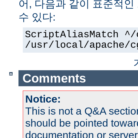
어, 다음과 같이 표준적인
수 있다:
ScriptAliasMatch ^/
/usr/local/apache/c
Comments
Notice:
This is not a Q&A sect
should be pointed towar
documentation or serve