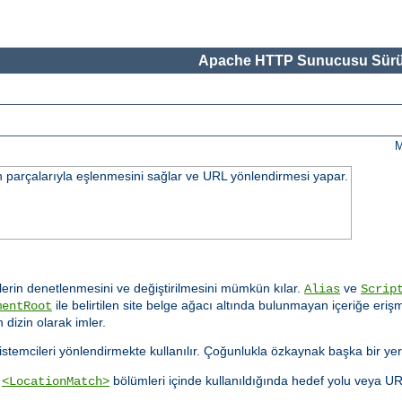
Apache HTTP Sunucusu Sürü
M
n parçalarıyla eşlenmesini sağlar ve URL yönlendirmesi yapar.
rin denetlenmesini ve değiştirilmesini mümkün kılar.
ve
Alias
Scrip
ile belirtilen site belge ağacı altında bulunmayan içeriğe er
mentRoot
 dizin olarak imler.
n istemcileri yönlendirmekte kullanılır. Çoğunlukla özkaynak başka bir yer
a
bölümleri içinde kullanıldığında hedef yolu veya U
<LocationMatch>