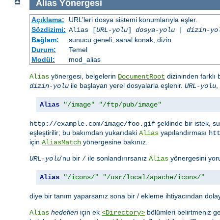
Alias
Yönergesi
Açıklama:
URL’leri dosya sistemi konumlarıyla eşler.
Sözdizimi:
Alias [
URL-yolu
]
dosya-yolu
|
dizin-yo
Bağlam:
sunucu geneli, sanal konak, dizin
Durum:
Temel
Modül:
mod_alias
yönergesi, belgelerin
dizininden farklı
Alias
DocumentRoot
ile başlayan yerel dosyalarla eşlenir.
,
dizin-yolu
URL-yolu
Alias
"/image"
"/ftp/pub/image"
şeklinde bir istek, 
http://example.com/image/foo.gif
eşleştirilir; bu bakımdan yukarıdaki
yapılandırması
Alias
ht
için
yönergesine bakınız.
AliasMatch
’nu bir
ile sonlandırırsanız
yönergesini yor
URL-yolu
/
Alias
Alias
"/icons/"
"/usr/local/apache/icons/"
diye bir tanım yaparsanız sona bir / ekleme ihtiyacından dola
hedefleri
için ek
bölümleri belirtmeniz ge
Alias
<Directory>