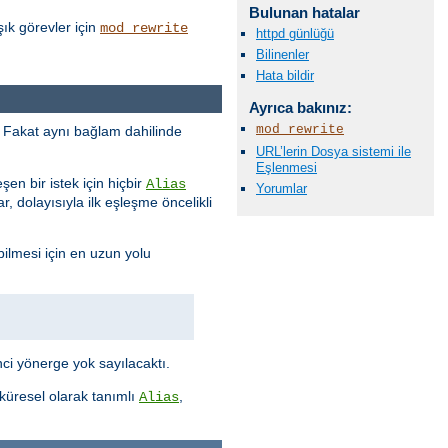
Bulunan hatalar
ık görevler için
mod_rewrite
httpd günlüğü
Bilinenler
Hata bildir
Ayrıca bakınız:
mod_rewrite
ur. Fakat aynı bağlam dahilinde
URL’lerin Dosya sistemi ile
Eşlenmesi
eşen bir istek için hiçbir
Alias
Yorumlar
, dolayısıyla ilk eşleşme öncelikli
bilmesi için en uzun yolu
ci yönerge yok sayılacaktı.
 küresel olarak tanımlı
,
Alias