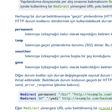
Yapılandırma dosyasında yer alış sırasına bakmaksızın
R
içinde kullanılmış bir
yönergesi URL-yolu belirti
Redirect
Herhangi bir
belirtilmemişse "geçici" yönlendirme (HTTP
durum
HTTP durum kodlarını döndürmek için kullanılabilecek
durum
permanent
İstemciye özkaynağın kalıcı olarak taşındığını belirten
temp
İstemciye geçici yönlendirme durumu (302) döner. Bu ö
seeother
İstemciye özkaynağın yerine başka bir şey konduğunu b
gone
İstemciye özkaynağın kalıcı olarak kaldırıldığını beli
Diğer durum kodları için
değiştirgesiyle sayısal durum 
durum
ihmal edilmelidir. Belirtilecek durum kodunun geçerli bir HT
işlevine bakınız).
send_error_response
Redirect
 permanent 
"/bir"
"http://example.com
Redirect
30
" "
/
yedi
" http://example.com/baska
Eğer
yönergesi URL-yolu belirtilmemiş bir
Redirect
<Locat