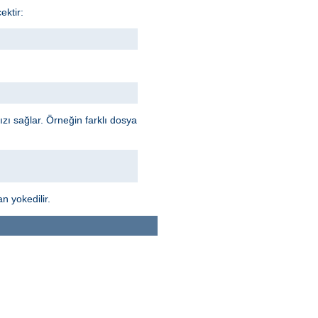
ektir:
ı sağlar. Örneğin farklı dosya
n yokedilir.