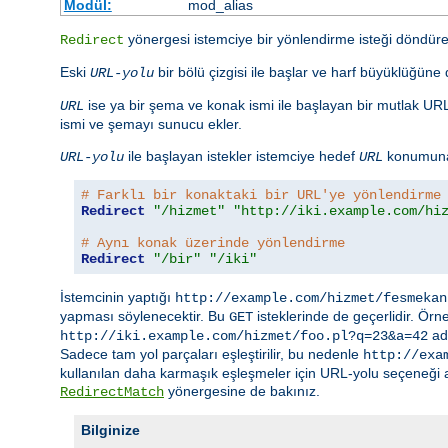
Modül:
mod_alias
yönergesi istemciye bir yönlendirme isteği döndürer
Redirect
Eski
bir bölü çizgisi ile başlar ve harf büyüklüğün
URL-yolu
ise ya bir şema ve konak ismi ile başlayan bir mutlak URL 
URL
ismi ve şemayı sunucu ekler.
ile başlayan istekler istemciye hedef
konumuna 
URL-yolu
URL
# Farklı bir konaktaki bir URL'ye yönlendirme
Redirect
"/hizmet"
"http://iki.example.com/hi
# Aynı konak üzerinde yönlendirme
Redirect
"/bir"
"/iki"
İstemcinin yaptığı
http://example.com/hizmet/fesmekan
yapması söylenecektir. Bu
isteklerinde de geçerlidir. Örn
GET
adr
http://iki.example.com/hizmet/foo.pl?q=23&a=42
Sadece tam yol parçaları eşleştirilir, bu nedenle
http://exa
kullanılan daha karmaşık eşleşmeler için URL-yolu seçeneği aşa
yönergesine de bakınız.
RedirectMatch
Bilginize