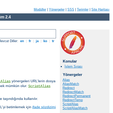
Modüller
|
Yönergeler
|
SSS
|
Terimler
|
Site Haritası
m 2.4
evcut Diller:
en
|
fr
|
ja
|
ko
|
tr
Konular
İşlem Sırası
Yönergeler
Alias
yönergeleri URL’lerin dosya
tAlias
AliasMatch
işmek mümkün olur.
ScriptAlias
Redirect
RedirectMatch
RedirectPermanent
e taşındığında kullanılır.
RedirectTemp
ScriptAlias
RL'yi betimlemek için
ifade sözdizimi
ScriptAliasMatch