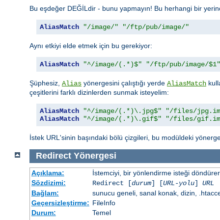
Bu eşdeğer DEĞİLdir - bunu yapmayın! Bu herhangi bir yerinde
AliasMatch
"/image/"
"/ftp/pub/image/"
Aynı etkiyi elde etmek için bu gerekiyor:
AliasMatch
"^/image/(.*)$"
"/ftp/pub/image/$1
Şüphesiz,
yönergesini çalıştığı yerde
kull
Alias
AliasMatch
çeşitlerini farklı dizinlerden sunmak isteyelim:
AliasMatch
"^/image/(.*)\.jpg$"
"/files/jpg.i
AliasMatch
"^/image/(.*)\.gif$"
"/files/gif.i
İstek URL'sinin başındaki bölü çizgileri, bu modüldeki yönerge
Redirect
Yönergesi
Açıklama:
İstemciyi, bir yönlendirme isteği döndürere
Sözdizimi:
Redirect [
durum
] [
URL-yolu
]
URL
Bağlam:
sunucu geneli, sanal konak, dizin, .htacc
Geçersizleştirme:
FileInfo
Durum:
Temel