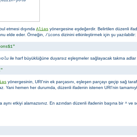
ul etmesi dışında
yönergesine eşdeğerdir. Belirtilen düzenli if
Alias
lunu elde eder. Örneğin,
dizinini etkinleştirmek için şu yazılabilir:
/icons
cons$1"
ile harf büyüklüğüne duyarsız eşleşmeler sağlayacak takma adlar ku
yolu
1"
yönergesinin, URI'nin ek parçasını, eşleşen parçayı geçip sağ tar
ias
. Yani hemen her durumda, düzenli ifadenin istenen URI'nin tamamıyl
 aynı etkiyi alamazsınız. En azından düzenli ifadenin başına bir
ve s
^