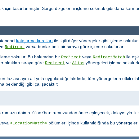
k için tasarlanmıştır. Sorgu dizgelerini işleme sokmak gibi daha karmaş
standart
katıştırma kuralları
ile ilgili diğer yönergeler gibi işleme sokul
ve
varsa bunlar belli bir sıraya göre işleme sokulurlar.
Redirect
şleme sokulur. Bu bakımdan bir
veya
ile eşl
Redirect
RedirectMatch
r aldıkları sıraya göre
ve
yönergeleri işleme sokulurlar
Redirect
Alias
en fazlası aynı alt yola uygulandığı takdirde, tüm yönergelerin etkili ola
 beklendiği gibi çalışacaktır:
rumuzu daima
rumuzundan önce eşleşecek, dolayısıyla ikin
o
/foo/bar
veya
bölümleri içinde kullanıldığında bu yönergeler
<LocationMatch>