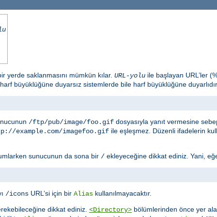
lu
 bir yerde saklanmasını mümkün kılar.
ile başlayan URL’ler (
URL-yolu
 harf büyüklüğüne duyarsız sistemlerde bile harf büyüklüğüne duyarlıdır
sunucunun
dosyasıyla yanıt vermesine sebep
/ftp/pub/image/foo.gif
ile eşleşmez. Düzenli ifadelerin ku
tp://example.com/imagefoo.gif
umlarken sunucunun da sona bir
ekleyeceğine dikkat ediniz. Yani, eğ
/
yı
URL’si için bir
kullanılmayacaktır.
/icons
Alias
rekebileceğine dikkat ediniz.
bölümlerinden önce yer al
<Directory>