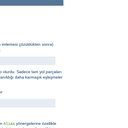
% imlemesi çözüldükten sonra)
.
 olurdu. Sadece tam yol parçaları
llanıldığı daha karmaşık eşleşmeler
er
an
yönergelerine özellikle
Alias