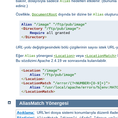
bakılır, dolayısıyla sadece
hedefleri etkilenir. (Bununla 
Alias
ediniz.)
Özellikle,
dışında bir dizine bir
oluşturu
DocumentRoot
Alias
Alias
"/image"
"/ftp/pub/image"
<
Directory
"/ftp/pub/image"
>
Require
</
Directory
>
URL-yolu
değiştirgesindeki bölü çizgilerinin sayısı istek URL-
Eğer
yönergesi
veya
Alias
<Location>
<LocationMatch>
Bu sözdizimi Apache 2.4.19 ve sonrasında kulanılabilir.
<
Location
"/image"
>
Alias
"/ftp/pub/image"
</
Location
>
<
LocationMatch
"/error/(?<NUMBER>[0-9]+)"
>
Alias
"/usr/local/apache/errors/%{env:MAT
</
LocationMatch
>
AliasMatch
Yönergesi
Açıklama:
URL’leri dosya sistemi konumlarıyla düzenli ifadel
Sözdizimi:
AliasMatch "
düzenli-ifade
" "
dosya-yolu