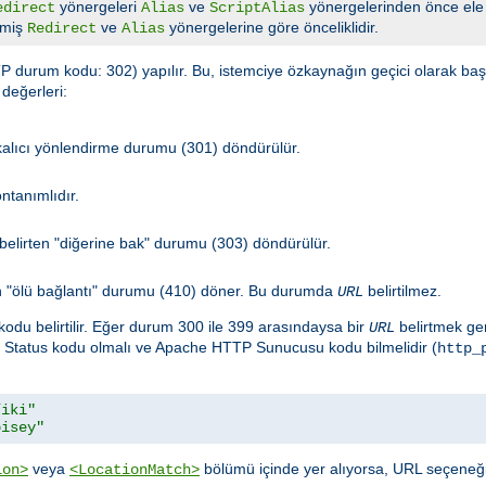
yönergeleri
ve
yönergelerinden önce ele 
edirect
Alias
ScriptAlias
lmiş
ve
yönergelerine göre önceliklidir.
Redirect
Alias
 durum kodu: 302) yapılır. Bu, istemciye özkaynağın geçici olarak başka
değerleri:
 kalıcı yönlendirme durumu (301) döndürülür.
ntanımlıdır.
elirten "diğerine bak" durumu (303) döndürülür.
rten "ölü bağlantı" durumu (410) döner. Bu durumda
belirtilmez.
URL
kodu belirtilir. Eğer durum 300 ile 399 arasındaysa bir
belirtmek ger
URL
TP Status kodu olmalı ve Apache HTTP Sunucusu kodu bilmelidir (
http_
/iki"
bisey"
veya
bölümü içinde yer alıyorsa, URL seçeneğ
ion>
<LocationMatch>