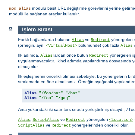
modülü basit URL değiştirme görevlerini yerine getirme
mod_alias
modülü ile sağlanan araçlar kullanılır.
İşlem Sırası
Farklı bağlamlarda bulunan
ve
yönergeleri 
Alias
Redirect
(örneğin, aynı
bölümünde) çok fazla
<VirtualHost>
Alias
İlk adımda,
’lardan önce bütün
yönergeleri i
Alias
Redirect
uygulanmayacaktır. İkinci adımda yapılandırma dosyasında ye
olmuş olur.
İlk eşleşmenin öncelikli olması sebebiyle, bu yönergelerin bird
sıralamada en öne almalısınız. Örneğin aşağıdaki yapılandırma
Alias
"/foo/bar"
"/baz"
Alias
"/foo"
"/gaq"
Ama yukarıdaki iki satır ters sırada yerleştirilmiş olsaydı,
/fo
,
ve
yönergeleri
Alias
ScriptAlias
Redirect
<Location>
ve
yönergelerinden öncelikli olur.
ScriptAlias
Redirect