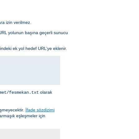
ra izin verilmez.
da URL yolunun başına geçerli sunucu
indeki ek yol hedef URL’ye eklenir.
olarak
met/fesmekan.txt
eşmeyecektir.
İfade sözdizimi
karmaşık eşleşmeler için