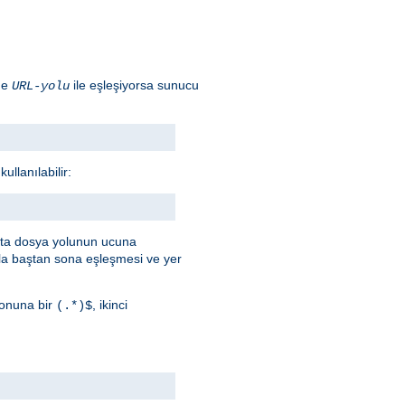
ade
ile eşleşiyorsa sunucu
URL-yolu
llanılabilir:
afta dosya yolunun ucuna
a baştan sona eşleşmesi ve yer
onuna bir
, ikinci
(.*)$