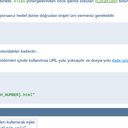
birlikte,
yönergelerinden önce işleme sokulan
bölüm
Alias
<Location>
yorsanız hedef dizine doğrudan erişim izni vermeniz gerekebilir.
yolundakiler kadardır.
bölümleri içinde kullanılırsa URL-yolu yoksayılır ve dosya-yolu
ifade söz
CH_NUMBER}.html"
eri kullanarak eşler.
|
dizin-yolu
"