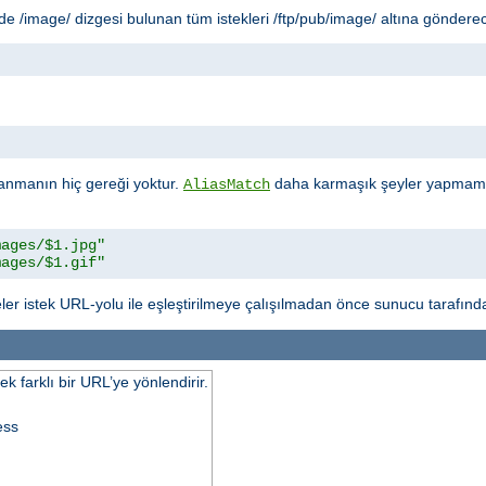
 /image/ dizgesi bulunan tüm istekleri /ftp/pub/image/ altına gönderec
"
anmanın hiç gereği yoktur.
daha karmaşık şeyler yapmamız
AliasMatch
mages/$1.jpg"
mages/$1.gif"
ler istek URL-yolu ile eşleştirilmeye çalışılmadan önce sunucu tarafında
k farklı bir URL’ye yönlendirir.
ess