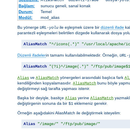
Bağlam:
sunucu geneli, sanal konak
Durum:
Temel
Modül:
mod_alias
Bu yönerge
ile eşleşmek üzere bir
düzenli ifade
kab
URL-yolu
parantezli eşleşmeleri belirtilen dizgede kullanarak dosya yo
AliasMatch
"^/icons(.*)"
"/usr/local/apache/i
Düzenli ifadeler
in tamamı kullanılabilmektedir. Örneğin,
URL-
AliasMatch
"(?i)^/image(.*)"
"/ftp/pub/image$
ve
yönergeleri arasındaki başlıca fark
Alias
AliasMatch
Al
kendiliğinden kopyalamasıdır.
bunu böyle yapmaz
AliasMatch
değiştirmeyi sağ tarafta yapması istenir.
Başka bir deyişle, basitçe
yerine
yazmakla
Alias
AliasMatch
değiştirgenin sonuna da bir
eklemeniz gerekir.
$1
Örneğin aşağıdakini AliasMatch ile değiştirmek isteyelim:
Alias
"/image/"
"/ftp/pub/image/"