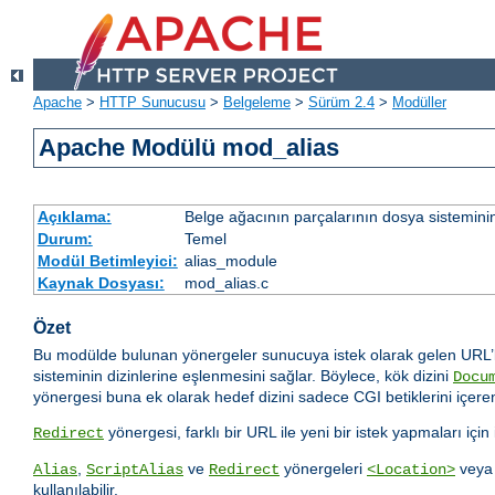
Apache
>
HTTP Sunucusu
>
Belgeleme
>
Sürüm 2.4
>
Modüller
Apache Modülü mod_alias
Açıklama:
Belge ağacının parçalarının dosya sistemini
Durum:
Temel
Modül Betimleyici:
alias_module
Kaynak Dosyası:
mod_alias.c
Özet
Bu modülde bulunan yönergeler sunucuya istek olarak gelen URL’le
sisteminin dizinlerine eşlenmesini sağlar. Böylece, kök dizini
Docu
yönergesi buna ek olarak hedef dizini sadece CGI betiklerini içeren
yönergesi, farklı bir URL ile yeni bir istek yapmaları içi
Redirect
,
ve
yönergeleri
vey
Alias
ScriptAlias
Redirect
<Location>
kullanılabilir.