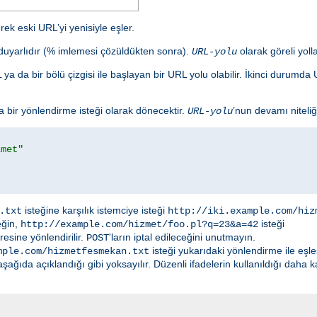
ek eski URL’yi yenisiyle eşler.
e duyarlıdır (% imlemesi çözüldükten sonra).
olarak göreli yolla
URL-yolu
ya da bir bölü çizgisi ile başlayan bir URL yolu olabilir. İkinci durum
bir yönlendirme isteği olarak dönecektir.
’nun devamı niteliğ
URL-yolu
zmet"
isteğine karşılık istemciye isteği
.txt
http://iki.example.com/hiz
eğin,
isteği
http://example.com/hizmet/foo.pl?q=23&a=42
esine yönlendirilir.
'ların iptal edileceğini unutmayın.
POST
isteği yukarıdaki yönlendirme ile eşl
mple.com/hizmetfesmekan.txt
ğıda açıklandığı gibi yoksayılır. Düzenli ifadelerin kullanıldığı daha 